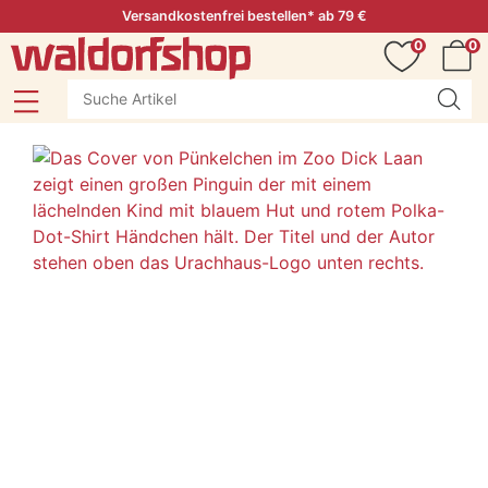
Versandkostenfrei bestellen* ab 79 €
0
0