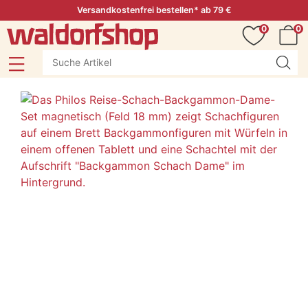
Versandkostenfrei bestellen* ab 79 €
0
0