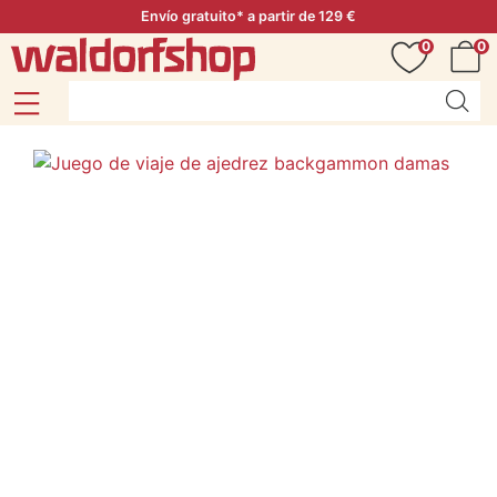
Envío gratuito* a partir de 129 €
0
0