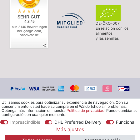
SEHR GUT
4.8 / 5
DE-ÖKO-007
aus 3146 Bewertungen
En relación con los
bei: google.com,
alimentos
shopvote.de
y las semillas
Utilizamos cookies para optimizar su experiencia de navegación. Con su
consentimiento, usted hace su compra en el Waldorfshop sin problemas.
Obtenga más información en nuestra
Política de privacidad
. Puede cambiar su
configuración en cualquier momento.
Imprescindible
DHL Preferred Delivery
Funcional
© Copyright 2026 Waldorfshop
|
Todos los derechos reservados.
Más ajustes