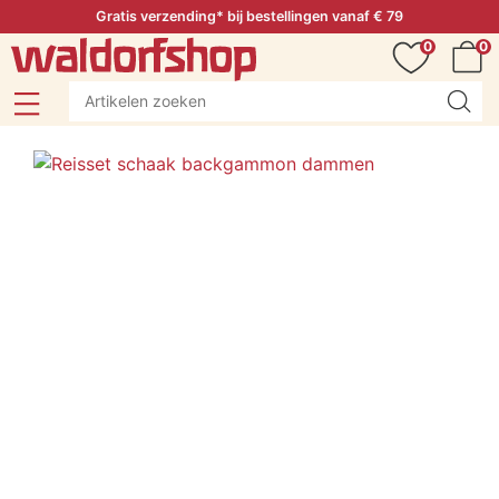
Gratis verzending* bij bestellingen vanaf € 79
0
0