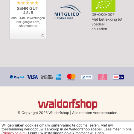
SEHR GUT
4.8 / 5
DE-ÖKO-007
aus 3148 Bewertungen
Met betrekking tot
bei: google.com,
voedsel
shopvote.de
en zaden
© Copyright 2026 Waldorfshop
|
Alle rechten voorbehouden.
Wij gebruiken cookies om uw surfervaring te optimaliseren. Met uw
*Gratis verzending in Nederland en België vanaf 79 euro bij het
toestemming verloopt uw aankoop in de Waldorfshop soepel. Lees meer in ons
kiezen van de verzendmethode "DHL - Besparing op
Privacybeleid
. U kunt uw instellingen op elk moment wijzigen.