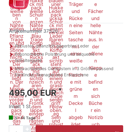
Artikelnummer
37520
Robustes, pflanzlich gegerbtes Leder
Ergonomische Polsterung und bequeme
Schultergurte
Mitwachsendes Gurtsystem in 3 Größen passend
für Kinder, Teenager und Erwachsene
*
495,00 EUR
Inhalt
1
St.
5 - 14 Tage