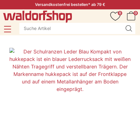
Versandkostenfrei bestellen* ab 79 €
0
0