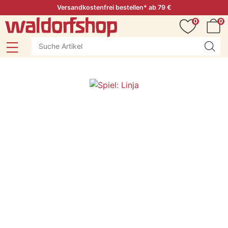
Versandkostenfrei bestellen* ab 79 €
0
0