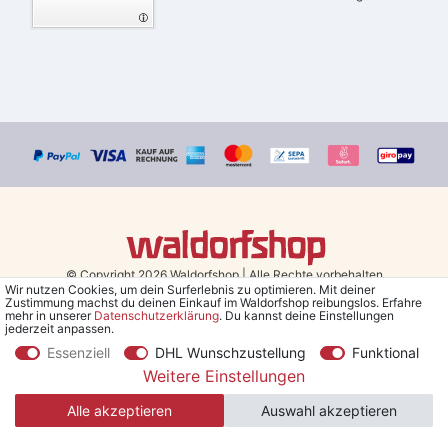
© Copyright 2026 Waldorfshop
|
Alle Rechte vorbehalten.
Wir nutzen Cookies, um dein Surferlebnis zu optimieren. Mit deiner
Zustimmung machst du deinen Einkauf im Waldorfshop reibungslos. Erfahre
Bestellungen mit Prio Versand bis 13 Uhr, garantierter Versand am
mehr in unserer
Daten­schutz­erklärung
. Du kannst deine Einstellungen
jederzeit anpassen.
selben Tag!
Essenziell
DHL Wunschzustellung
Funktional
*Kostenlose Lieferung in Deutschland und Österreich ab 79 €.
(gilt
Weitere Einstellungen
nur für Sparversand - ausgenommen Sperrgut und Speditionsware)
Alle akzeptieren
Auswahl akzeptieren
**Den 5€ Gutschein erhältst du nach Bestätigung des Newsletters
per Mail. Der Gutschein gilt 30 Tage, Mindestbestellwert 30 €.