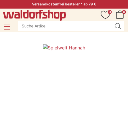
Versandkostenfrei bestellen* ab 79 €
0
0