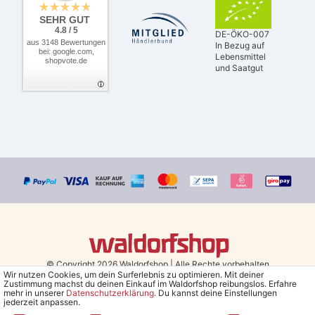
SEHR GUT
4.8 / 5
DE-ÖKO-007
aus 3148 Bewertungen
In Bezug auf
bei: google.com,
Lebensmittel
shopvote.de
und Saatgut
© Copyright 2026 Waldorfshop
|
Alle Rechte vorbehalten.
Wir nutzen Cookies, um dein Surferlebnis zu optimieren. Mit deiner
Zustimmung machst du deinen Einkauf im Waldorfshop reibungslos. Erfahre
Bestellungen mit Prio Versand bis 13 Uhr, garantierter Versand am
mehr in unserer
Daten­schutz­erklärung
. Du kannst deine Einstellungen
jederzeit anpassen.
selben Tag!