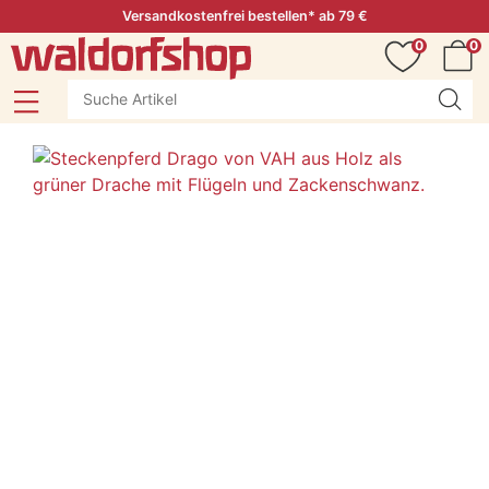
Versandkostenfrei bestellen* ab 79 €
0
0