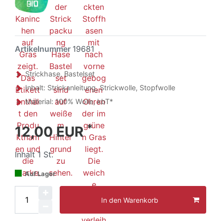
Artikelnummer
19681
Strickhase, Bastelset
Inhalt: Strickanleitung, Strickwolle, Stopfwolle
Material: 100% Wolle, kbT*
*
12,00 EUR
Inhalt
1
St.
Auf Lager
In den Warenkorb