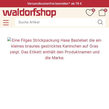
Versandkostenfrei bestellen* ab 79 €
0
0