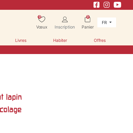
0
0
FR
Vœux
Inscription
Panier
Livres
Habiter
Offres
ot lapin
icolage