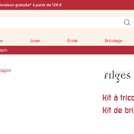
ivraison gratuite* à partir de 129 €
le
Jouer
École
Bricolage
lapin
Kit à tric
Kit de br