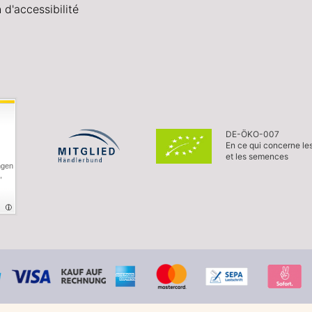
 d'accessibilité
DE-ÖKO-007
En ce qui concerne le
et les semences
ngen
,