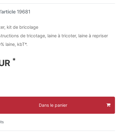
’article
19681
ter, kit de bricolage
tructions de tricotage, laine à tricoter, laine à repriser
% laine, kbT*.
*
EUR
Dans le panier
its