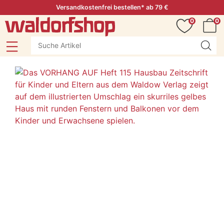
Versandkostenfrei bestellen* ab 79 €
0
0