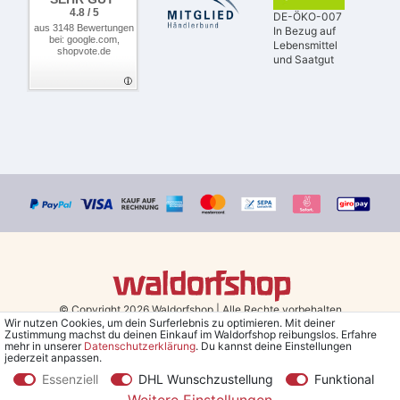
4.8 / 5
DE-ÖKO-007
aus 3148 Bewertungen
In Bezug auf
bei: google.com,
Lebensmittel
shopvote.de
und Saatgut
© Copyright 2026 Waldorfshop
|
Alle Rechte vorbehalten.
Wir nutzen Cookies, um dein Surferlebnis zu optimieren. Mit deiner
Zustimmung machst du deinen Einkauf im Waldorfshop reibungslos. Erfahre
Bestellungen mit Prio Versand bis 13 Uhr, garantierter Versand am
mehr in unserer
Daten­schutz­erklärung
. Du kannst deine Einstellungen
jederzeit anpassen.
selben Tag!
Essenziell
DHL Wunschzustellung
Funktional
*Kostenlose Lieferung in Deutschland und Österreich ab 79 €.
(gilt