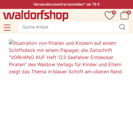
Versandkostenfrei bestellen* ab 79 €
0
0