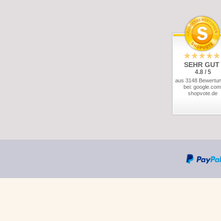
SEHR GUT
4.8 / 5
aus 3148 Bewertu
bei: google.com
shopvote.de