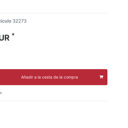
tículo
32273
*
EUR
Añadir a la cesta de la compra
s