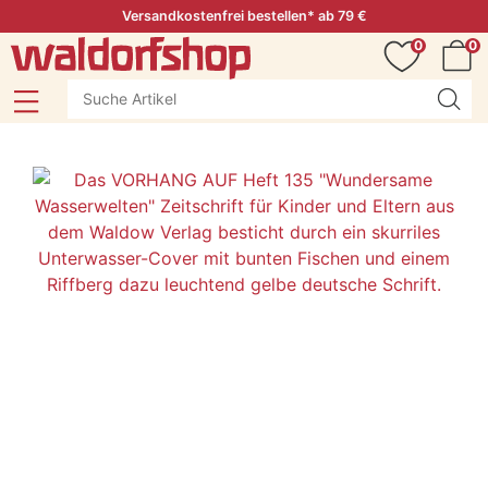
Versandkostenfrei bestellen* ab 79 €
0
0