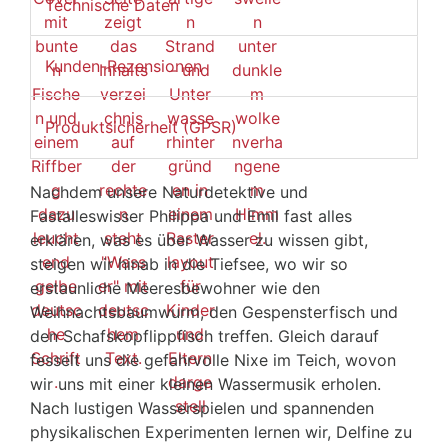
Technische Daten
Kunden-Rezensionen
Produktsicherheit (GPSR)
Nachdem unsere Naturdetektive und
Fastalleswisser Philippa und Emil fast alles
erklären, was es über Wasser zu wissen gibt,
steigen wir hinab in die Tiefsee, wo wir so
erstaunliche Meeresbewohner wie den
Weihnachtsbaumwurm, den Gespensterfisch und
den Schafskopflippfisch treffen. Gleich darauf
fesselt uns die gefahrvolle Nixe im Teich, wovon
wir uns mit einer kleinen Wassermusik erholen.
Nach lustigen Wasserspielen und spannenden
physikalischen Experimenten lernen wir, Delfine zu