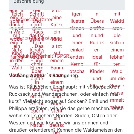
Beschreibung
Technische Daten
Kunden-Rezensionen
Produktsicherheit (GPSR)
Vorhang Auf für´s Rausgehen.
Was ist Rausgehen überhaupt: mit vollgepacktem
Rucksack und Wanderschuhen, oder einfach mal
kurz? Vielleicht sogar auf Socken? Emil und
Philippa erzählen, wie sie das gerne machen. Doch
wohin soll´s gehen? Norden, Süden, Osten oder
Westen und wie können wir uns drinnen und
draußen orientieren? Kennen die Waldameisen den