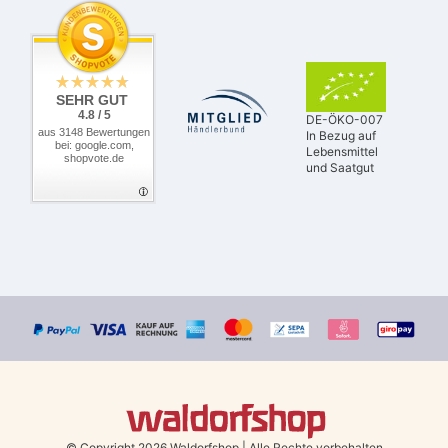
SEHR GUT
4.8 / 5
DE-ÖKO-007
aus 3148 Bewertungen
In Bezug auf
bei: google.com,
Lebensmittel
shopvote.de
und Saatgut
© Copyright 2026 Waldorfshop
|
Alle Rechte vorbehalten.