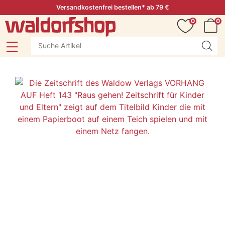
Versandkostenfrei bestellen* ab 79 €
0
0