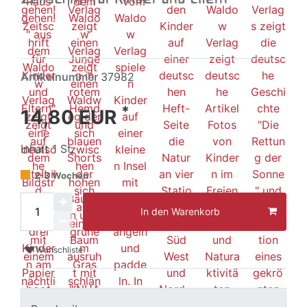
Artikelnummer
37982
*
14,80 EUR
Inhalt
1
St.
2-3 Wochen
In den Warenkorb
Wunschliste