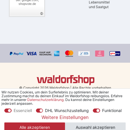
bei: google.com,
Lebensmittel
shopvote.de
und Saatgut
© Copyright 2026 Waldorfshop
|
Alle Rechte vorbehalten.
Wir nutzen Cookies, um dein Surferlebnis zu optimieren. Mit deiner
Zustimmung machst du deinen Einkauf im Waldorfshop reibungslos. Erfahre
Bestellungen mit Prio Versand bis 13 Uhr, garantierter Versand am
mehr in unserer
Daten­schutz­erklärung
. Du kannst deine Einstellungen
jederzeit anpassen.
selben Tag!
Essenziell
DHL Wunschzustellung
Funktional
*Kostenlose Lieferung in Deutschland und Österreich ab 79 €.
(gilt
Weitere Einstellungen
nur für Sparversand - ausgenommen Sperrgut und Speditionsware)
Alle akzeptieren
Auswahl akzeptieren
**Den 5€ Gutschein erhältst du nach Bestätigung des Newsletters