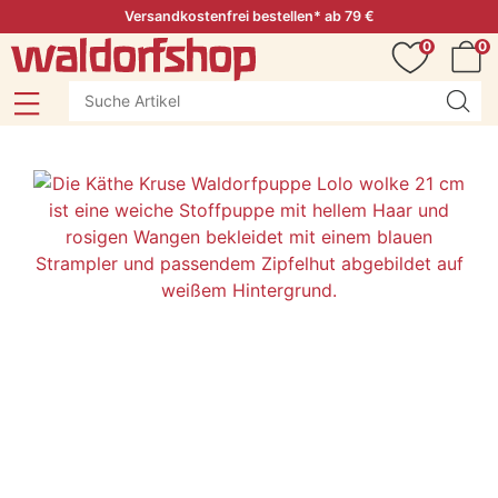
Versandkostenfrei bestellen* ab 79 €
0
0