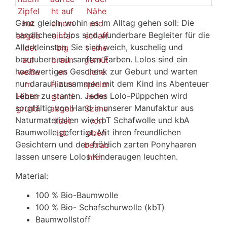
Ganz gleich, wohin es im Alltag gehen soll: Die
handlichen Lolos sind wunderbare Begleiter für die
Allerkleinsten. Sie sind weich, kuschelig und
bezaubern mit sanften Farben. Lolos sind ein
hochwertiges Geschenk zur Geburt und warten
nur darauf, zusammen mit dem Kind ins Abenteuer
Leben zu starten. Jedes Lolo-Püppchen wird
sorgfältig von Hand in unserer Manufaktur aus
Naturmaterialien wie kbT Schafwolle und kbA
Baumwolle gefertigt. Mit ihren freundlichen
Gesichtern und den fröhlich zarten Ponyhaaren
lassen unsere Lolos Kinderaugen leuchten.
Material:
100 % Bio-Baumwolle
100 % Bio- Schafschurwolle (kbT)
Baumwollstoff