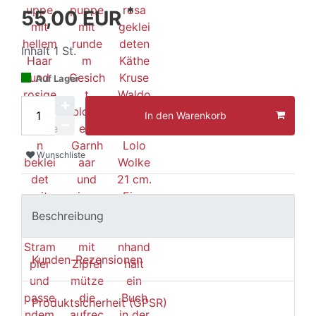
*
55,00 EUR
Inhalt
1
St.
Auf Lager
In den Warenkorb
Wunschliste
Beschreibung
Kunden-Rezensionen
Produktsicherheit (GPSR)