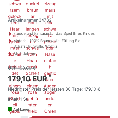
Artikelnummer
34782
Freude und Fantasie für das Spiel Ihres Kindes
Material: 100% Baumwolle, Füllung Bio-
Schafschurwolle, Wollfilz
Ab 2 Jahren
UVP 199,00 €
*
179,10 EUR
Niedrigster Preis der letzten 30 Tage:
179,10 €
Inhalt
1
St.
Auf Lager