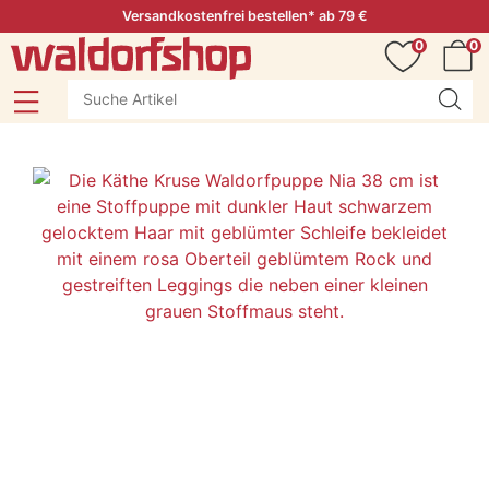
Versandkostenfrei bestellen* ab 79 €
0
0