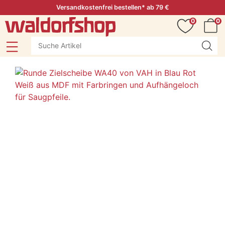
Versandkostenfrei bestellen* ab 79 €
0
0