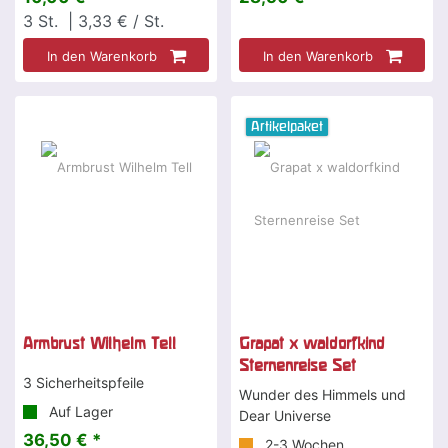
3
St.
| 3,33 € / St.
In den Warenkorb
In den Warenkorb
Artikelpaket
Armbrust Wilhelm Tell
Grapat x waldorfkind
Sternenreise Set
3 Sicherheitspfeile
Wunder des Himmels und
Auf Lager
Dear Universe
36,50 € *
2-3 Wochen