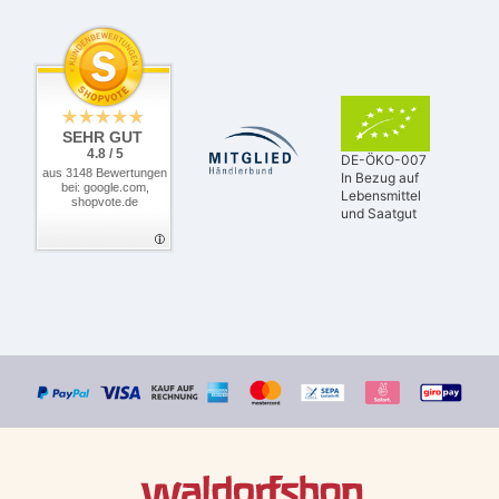
SEHR GUT
4.8 / 5
DE-ÖKO-007
aus 3148 Bewertungen
In Bezug auf
bei: google.com,
Lebensmittel
shopvote.de
und Saatgut