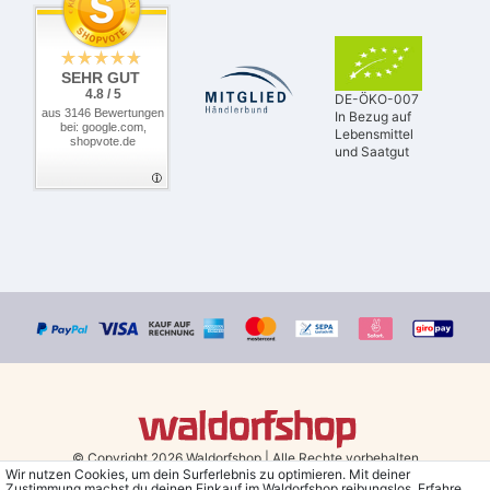
SEHR GUT
4.8 / 5
DE-ÖKO-007
aus 3146 Bewertungen
In Bezug auf
bei: google.com,
Lebensmittel
shopvote.de
und Saatgut
© Copyright 2026 Waldorfshop
|
Alle Rechte vorbehalten.
Wir nutzen Cookies, um dein Surferlebnis zu optimieren. Mit deiner
Zustimmung machst du deinen Einkauf im Waldorfshop reibungslos. Erfahre