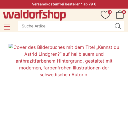
Versandkostenfrei bestellen* ab 79 €
0
0