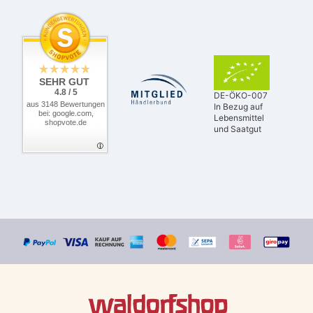
SEHR GUT
4.8 / 5
DE-ÖKO-007
aus 3148 Bewertungen
In Bezug auf
bei: google.com,
Lebensmittel
shopvote.de
und Saatgut