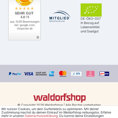
SEHR GUT
4.8 / 5
DE-ÖKO-007
aus 3148 Bewertungen
In Bezug auf
bei: google.com,
Lebensmittel
shopvote.de
und Saatgut
© Copyright 2026 Waldorfshop
|
Alle Rechte vorbehalten.
Wir nutzen Cookies, um dein Surferlebnis zu optimieren. Mit deiner
Zustimmung machst du deinen Einkauf im Waldorfshop reibungslos. Erfahre
Bestellungen mit Prio Versand bis 13 Uhr, garantierter Versand am
mehr in unserer
Daten­schutz­erklärung
. Du kannst deine Einstellungen