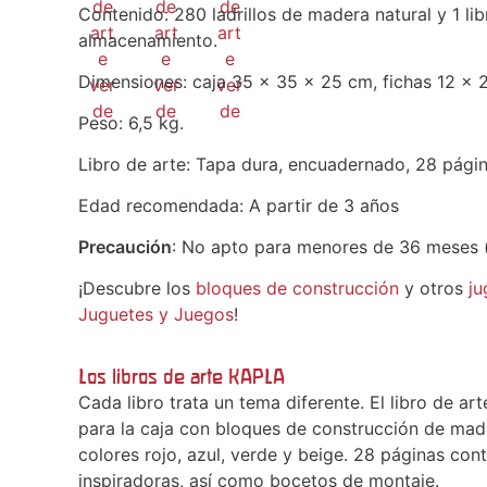
Contenido: 280 ladrillos de madera natural y 1 li
almacenamiento.
Dimensiones: caja 35 x 35 x 25 cm, fichas 12 x 2
Peso: 6,5 kg.
Libro de arte: Tapa dura, encuadernado, 28 págin
Edad recomendada: A partir de 3 años
Precaución
: No apto para menores de 36 meses 
¡Descubre los
bloques de construcción
y otros
ju
Juguetes y Juegos
!
Los libros de arte KAPLA
Cada libro trata un tema diferente. El libro de ar
para la caja con bloques de construcción de made
colores rojo, azul, verde y beige. 28 páginas con
inspiradoras, así como bocetos de montaje.