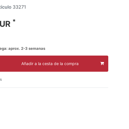
tículo
33271
*
EUR
rega: aprox. 2-3 semanas
Añadir a la cesta de la compra
s