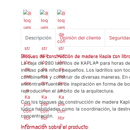
Descripción
Opinión del cliente
Segurida
Bloques de construcción de madera Kapla con libr
La caja de 280 ladrillos de KAPLA® para horas d
incluso para niños pequeños. Los ladrillos son t
combinarlos y construir de diversas maneras. En 
encontrará fuentes de inspiración en forma de bo
reproducir en el ámbito de la arquitectura.
Con los bloques de construcción de madera Kapl
lúdica habilidades como la coordinación, la destre
concentración.
Información sobre el producto: