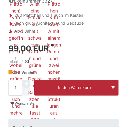
Artikelnummer
33271
280 Plättchen und 1 Buch im Kasten
Buch grün: Architektur und Gebäude
Ab 3 Jahre
*
99,00 EUR
Inhalt
1
St.
2-3 Wochen
In den Warenkorb
Wunschliste