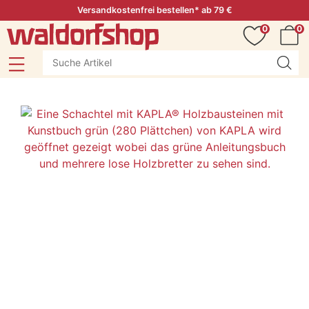
Versandkostenfrei bestellen* ab 79 €
0
0