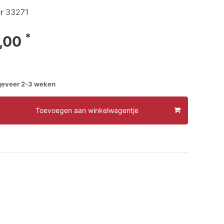
er
33271
*
,00
ngeveer 2-3 weken
Toevoegen aan winkelwagentje