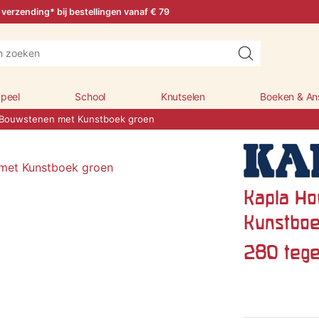
 verzending* bij bestellingen vanaf € 79
peel
School
Knutselen
Boeken & An
 Bouwstenen met Kunstboek groen
Kapla Ho
Kunstboe
280 tege