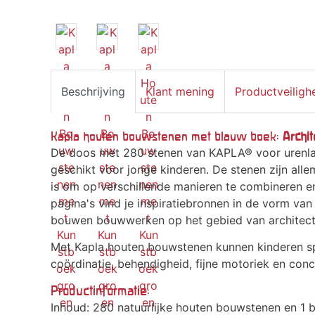
Beschrijving
Klant mening
Productveiligh
Kapla houten bouwstenen met blauw boek:
Archi
De doos met 280 stenen van KAPLA® voor urenlan
geschikt voor jonge kinderen. De stenen zijn all
is om op verschillende manieren te combineren e
pagina's vind je inspiratiebronnen in de vorm van
bouwen bouwwerken op het gebied van architect
Met Kapla houten bouwstenen kunnen kinderen sp
coördinatie, behendigheid, fijne motoriek en conc
Productinformatie:
Inhoud: 280 natuurlijke houten bouwstenen en 1 b