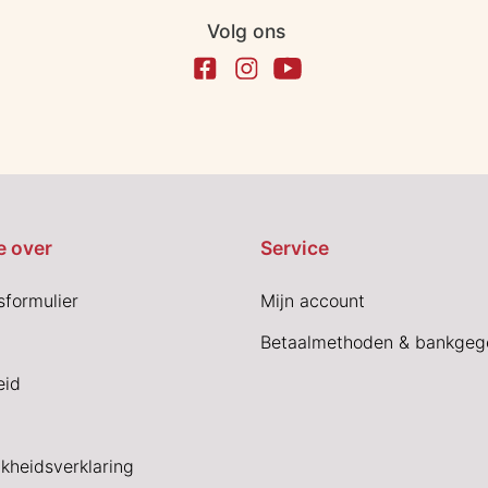
Volg ons
e over
Service
sformulier
Mijn account
Betaalmethoden & bankgeg
eid
jkheidsverklaring