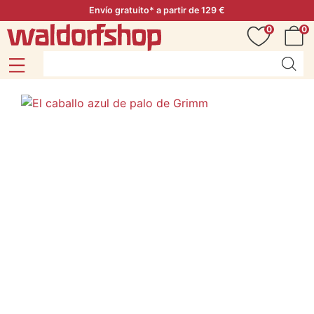
Envío gratuito* a partir de 129 €
0
0