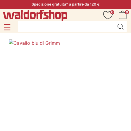
Spedizione gratuita* a partire da 129 €
0
0