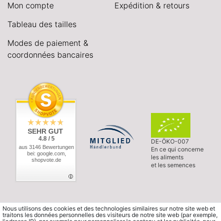
Mon compte
Expédition & retours
Tableau des tailles
Modes de paiement &
coordonnées bancaires
SEHR GUT
4.8 / 5
DE-ÖKO-007
aus 3146 Bewertungen
En ce qui concerne
bei: google.com,
les aliments
shopvote.de
et les semences
Nous utilisons des cookies et des technologies similaires sur notre site web et
traitons les données personnelles des visiteurs de notre site web (par exemple,