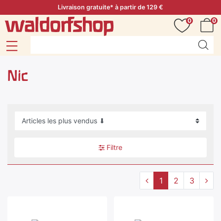
Livraison gratuite* à partir de 129 €
0
0
Nic
Filtre
1
2
3