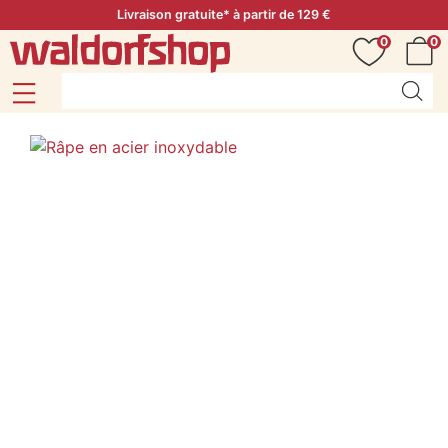
Livraison gratuite* à partir de 129 €
0
0