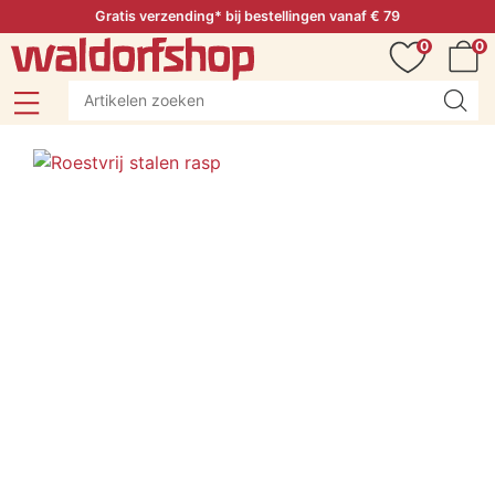
Gratis verzending* bij bestellingen vanaf € 79
0
0