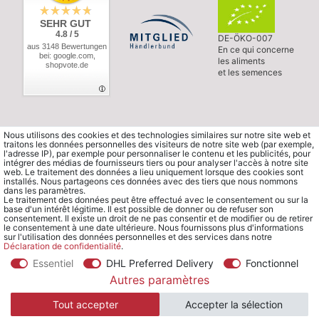
SEHR GUT
4.8 / 5
DE-ÖKO-007
aus 3148 Bewertungen
En ce qui concerne
bei: google.com,
les aliments
shopvote.de
et les semences
Nous utilisons des cookies et des technologies similaires sur notre site web et
traitons les données personnelles des visiteurs de notre site web (par exemple,
l'adresse IP), par exemple pour personnaliser le contenu et les publicités, pour
intégrer des médias de fournisseurs tiers ou pour analyser l'accès à notre site
web. Le traitement des données a lieu uniquement lorsque des cookies sont
installés. Nous partageons ces données avec des tiers que nous nommons
dans les paramètres.
Le traitement des données peut être effectué avec le consentement ou sur la
base d'un intérêt légitime. Il est possible de donner ou de refuser son
consentement. Il existe un droit de ne pas consentir et de modifier ou de retirer
le consentement à une date ultérieure. Nous fournissons plus d'informations
sur l'utilisation des données personnelles et des services dans notre
Déclaration de confidentialité
.
Essentiel
DHL Preferred Delivery
Fonctionnel
© Copyright 2026 Waldorfshop
|
Tous droits réservés.
Autres paramètres
Tout accepter
Accepter la sélection
*Commander en France à partir de 99 € sans frais de port