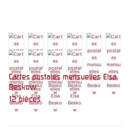
Cartes postales mensuelles Elsa
Beskow
12 pièces