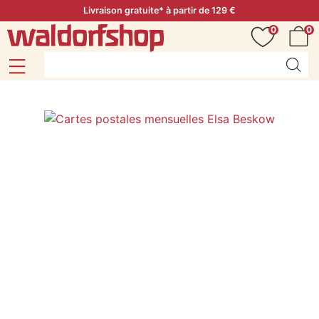
Livraison gratuite* à partir de 129 €
0
0