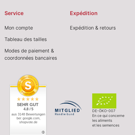
Service
Expédition
Mon compte
Expédition & retours
Tableau des tailles
Modes de paiement &
coordonnées bancaires
SEHR GUT
4.8 / 5
DE-ÖKO-007
aus 3148 Bewertungen
En ce qui concerne
bei: google.com,
les aliments
shopvote.de
et les semences