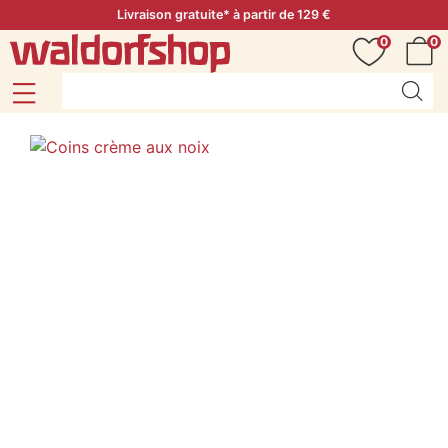
Livraison gratuite* à partir de 129 €
0
0