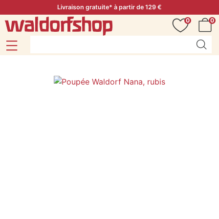
Livraison gratuite* à partir de 129 €
0
0