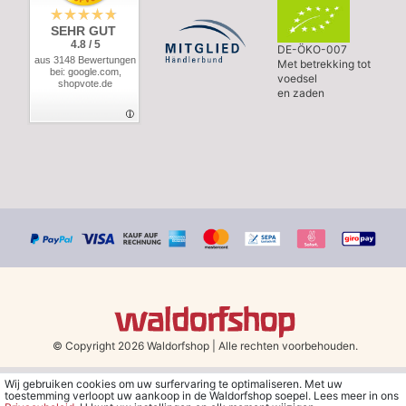
SEHR GUT
4.8 / 5
DE-ÖKO-007
aus 3148 Bewertungen
Met betrekking tot
bei: google.com,
voedsel
shopvote.de
en zaden
© Copyright 2026 Waldorfshop
|
Alle rechten voorbehouden.
Wij gebruiken cookies om uw surfervaring te optimaliseren. Met uw
*Gratis verzending in Nederland en België vanaf 79 euro bij het
toestemming verloopt uw aankoop in de Waldorfshop soepel. Lees meer in ons
kiezen van de verzendmethode "DHL - Besparing op