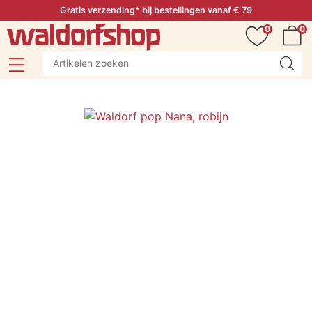
Gratis verzending* bij bestellingen vanaf € 79
0
0