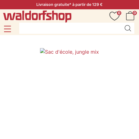
Livraison gratuite* à partir de 129 €
0
0