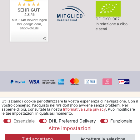
SEHR GUT
4.8 / 5
DE-ÖKO-007
aus 3148 Bewertungen
In relazione a cibo
bei: google.com,
shopvote.de
e semi
Utilizziamo i cookie per ottimizzare la vostra esperienza di navigazione. Con il
vostro consenso, l'acquisto nel Waldorfshop avviene senza problemi. Per
saperne di più, consultate la nostra
Informativa sulla privacy
. Puoi modificare
le tue impostazioni in qualsiasi momento.
© Copyright 2026 Waldorfshop
|
Tutti i diritti riservati.
Essenziale
DHL Preferred Delivery
Funzionale
Altre impostazioni
*Ordina la spedizione gratuita in Italia a partire da 99 €. Sono
Tutti accettano
Accettare la selezione
escluse le merci ingombranti.