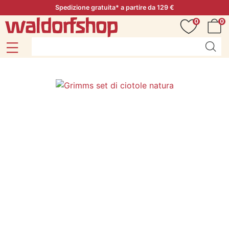
Spedizione gratuita* a partire da 129 €
0
0