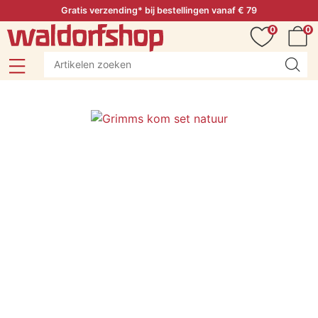
Gratis verzending* bij bestellingen vanaf € 79
0
0