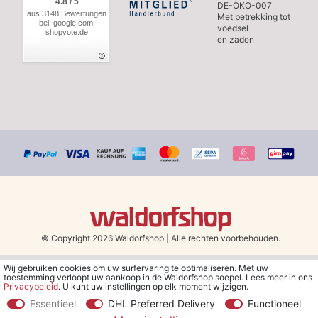
4.8 / 5
DE-ÖKO-007
aus 3148 Bewertungen
Met betrekking tot
bei: google.com,
voedsel
shopvote.de
en zaden
© Copyright 2026 Waldorfshop
|
Alle rechten voorbehouden.
Wij gebruiken cookies om uw surfervaring te optimaliseren. Met uw
*Gratis verzending in Nederland en België vanaf 79 euro bij het
toestemming verloopt uw aankoop in de Waldorfshop soepel. Lees meer in ons
kiezen van de verzendmethode "DHL - Besparing op
Privacybeleid
. U kunt uw instellingen op elk moment wijzigen.
verzendkosten".
Essentieel
DHL Preferred Delivery
Functioneel