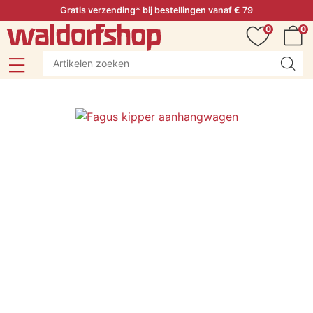
Gratis verzending* bij bestellingen vanaf € 79
0
0