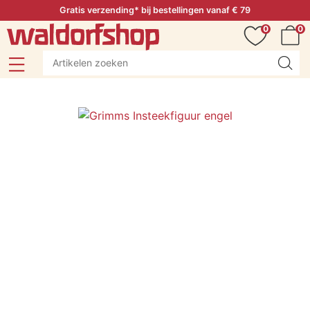
Gratis verzending* bij bestellingen vanaf € 79
0
0