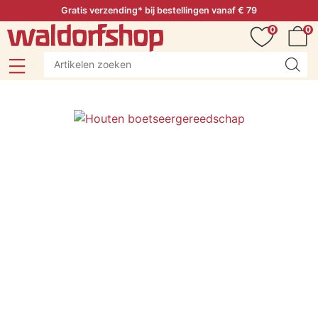
Gratis verzending* bij bestellingen vanaf € 79
0
0