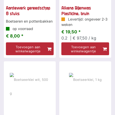
Aardewerk gereedschap
Alkena Bijenwas
8 stuks
Plasticine, bruin
Levertijd: ongeveer 2-3
Boetseren en pottenbakken
weken
op voorraad
€ 19,50 *
€ 8,00 *
0.2
| € 97,50 / kg
Toevoegen aan
Toevoegen aan
winkelwagentje
winkelwagentje