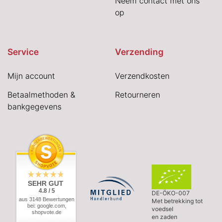
Neem contact met ons
op
Service
Verzending
Mijn account
Verzendkosten
Betaalmethoden &
Retourneren
bankgegevens
SEHR GUT
4.8 / 5
DE-ÖKO-007
aus 3148 Bewertungen
Met betrekking tot
bei: google.com,
voedsel
shopvote.de
en zaden