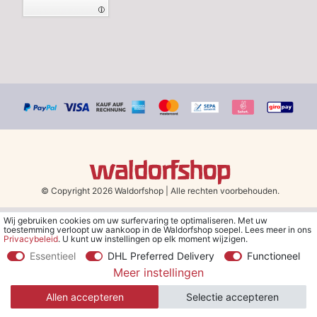
© Copyright 2026 Waldorfshop
|
Alle rechten voorbehouden.
Wij gebruiken cookies om uw surfervaring te optimaliseren. Met uw
*Gratis verzending in Nederland en België vanaf 79 euro bij het
toestemming verloopt uw aankoop in de Waldorfshop soepel. Lees meer in ons
kiezen van de verzendmethode "DHL - Besparing op
Privacybeleid
. U kunt uw instellingen op elk moment wijzigen.
verzendkosten".
Essentieel
DHL Preferred Delivery
Functioneel
Meer instellingen
**Je ontvangt de kortingsbon van € 5 per e-mail nadat je je hebt
aangemeld voor de nieuwsbrief. De kortingsbon is 30 dagen geldig
Allen accepteren
Selectie accepteren
en geldt bij een minimale bestelwaarde van € 30.