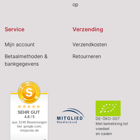
op
Service
Verzending
Mijn account
Verzendkosten
Betaalmethoden &
Retourneren
bankgegevens
SEHR GUT
4.8 / 5
DE-ÖKO-007
aus 3148 Bewertungen
Met betrekking tot
bei: google.com,
voedsel
shopvote.de
en zaden