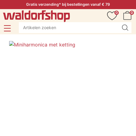
Gratis verzending* bij bestellingen vanaf € 79
0
0