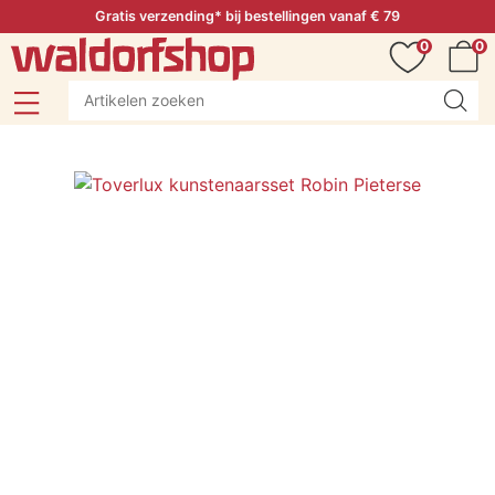
Gratis verzending* bij bestellingen vanaf € 79
0
0