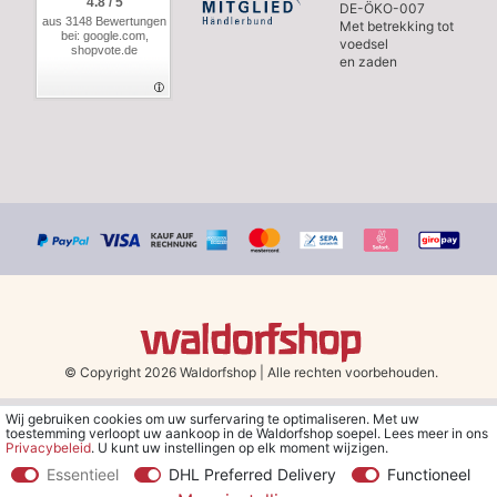
4.8 / 5
DE-ÖKO-007
aus 3148 Bewertungen
Met betrekking tot
bei: google.com,
voedsel
shopvote.de
en zaden
© Copyright 2026 Waldorfshop
|
Alle rechten voorbehouden.
Wij gebruiken cookies om uw surfervaring te optimaliseren. Met uw
*Gratis verzending in Nederland en België vanaf 79 euro bij het
toestemming verloopt uw aankoop in de Waldorfshop soepel. Lees meer in ons
kiezen van de verzendmethode "DHL - Besparing op
Privacybeleid
. U kunt uw instellingen op elk moment wijzigen.
verzendkosten".
Essentieel
DHL Preferred Delivery
Functioneel