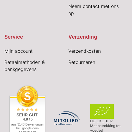
Neem contact met ons
op
Service
Verzending
Mijn account
Verzendkosten
Betaalmethoden &
Retourneren
bankgegevens
SEHR GUT
4.8 / 5
DE-ÖKO-007
aus 3148 Bewertungen
Met betrekking tot
bei: google.com,
voedsel