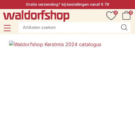
Gratis verzending* bij bestellingen vanaf € 79
0
0