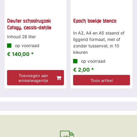
Deuter schoolrugzak
Epoch boekje blanco
Cotogy, cassis-dahlia
In A3, A4 en A5 staand of
Inhoud 28 liter
liggend formaat, met of
op voorraad
zonder tussenvel, in 10
kleuren
€ 140,00 *
op voorraad
€ 2,00 *
Toevoegen aan
winkelwagentje
Toon artikel