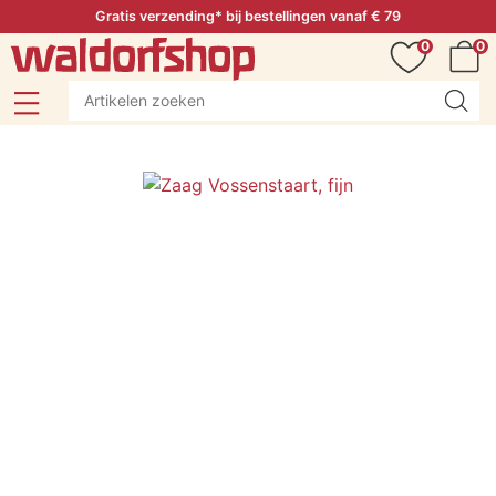
Gratis verzending* bij bestellingen vanaf € 79
0
0