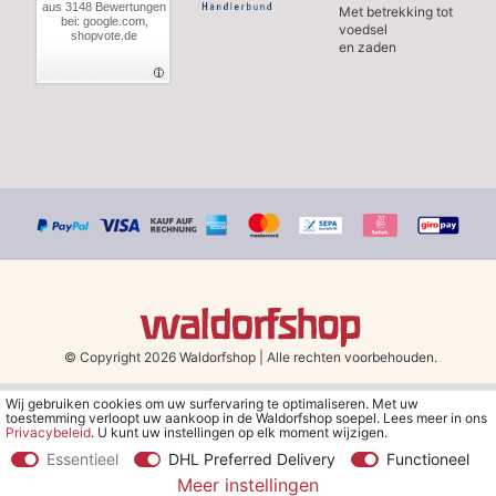
aus 3148 Bewertungen
Met betrekking tot
bei: google.com,
voedsel
shopvote.de
en zaden
© Copyright 2026 Waldorfshop
|
Alle rechten voorbehouden.
Wij gebruiken cookies om uw surfervaring te optimaliseren. Met uw
*Gratis verzending in Nederland en België vanaf 79 euro bij het
toestemming verloopt uw aankoop in de Waldorfshop soepel. Lees meer in ons
kiezen van de verzendmethode "DHL - Besparing op
Privacybeleid
. U kunt uw instellingen op elk moment wijzigen.
verzendkosten".
Essentieel
DHL Preferred Delivery
Functioneel
Meer instellingen
**Je ontvangt de kortingsbon van € 5 per e-mail nadat je je hebt