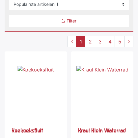
Filter
1
2
3
4
5
Koekoeksfluit
Kraul Klein Waterrad