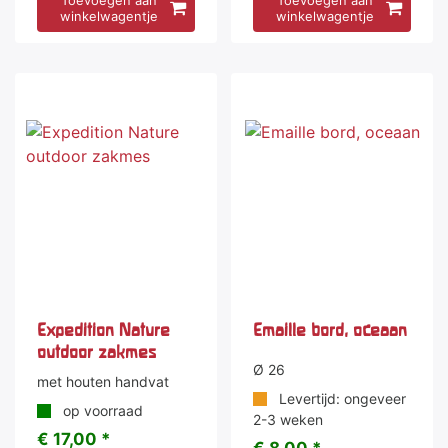
Toevoegen aan
Toevoegen aan
winkelwagentje
winkelwagentje
Expedition Nature
Emaille bord, oceaan
outdoor zakmes
Ø 26
met houten handvat
Levertijd: ongeveer
op voorraad
2-3 weken
€ 17,00 *