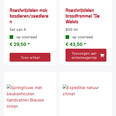
Roestvrijstalen mok
Roestvrijstalen
bosdieren/zeediere
broodtrommel "De
n
Walvis
Set van 4
800 ml
op voorraad
op voorraad
€ 29,50 *
€ 43,50 *
Toevoegen aan
Toon artikel
winkelwagentje