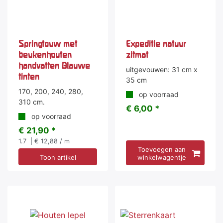
Springtouw met
Expeditie natuur
beukenhouten
zitmat
handvatten Blauwe
uitgevouwen: 31 cm x
tinten
35 cm
170, 200, 240, 280,
op voorraad
310 cm.
€ 6,00 *
op voorraad
€ 21,90 *
1.7
| € 12,88 / m
Toevoegen aan
Toon artikel
winkelwagentje