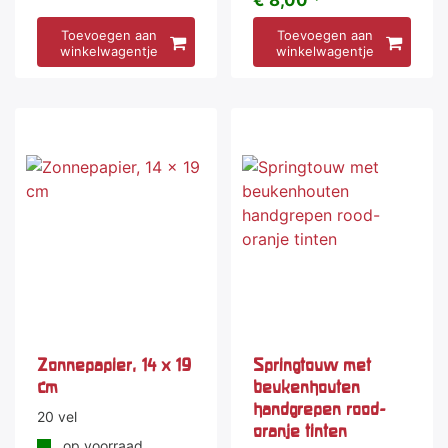
€ 8,00 *
Toevoegen aan
Toevoegen aan
winkelwagentje
winkelwagentje
Zonnepapier, 14 x 19
Springtouw met
cm
beukenhouten
handgrepen rood-
20 vel
oranje tinten
op voorraad