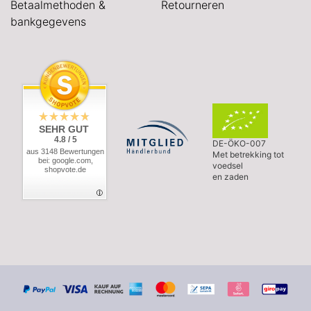
Betaalmethoden &
Retourneren
bankgegevens
SEHR GUT
4.8 / 5
DE-ÖKO-007
aus 3148 Bewertungen
Met betrekking tot
bei: google.com,
voedsel
shopvote.de
en zaden