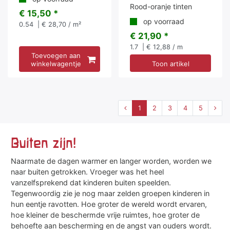
Rood-oranje tinten
€ 15,50 *
op voorraad
0.54
| € 28,70 / m²
€ 21,90 *
1.7
| € 12,88 / m
Toevoegen aan
winkelwagentje
Toon artikel
1
2
3
4
5
Buiten zijn!
Naarmate de dagen warmer en langer worden, worden we
naar buiten getrokken. Vroeger was het heel
vanzelfsprekend dat kinderen buiten speelden.
Tegenwoordig zie je nog maar zelden groepen kinderen in
hun eentje ravotten. Hoe groter de wereld wordt ervaren,
hoe kleiner de beschermde vrije ruimtes, hoe groter de
behoefte aan bescherming en de angst van ouders wordt.