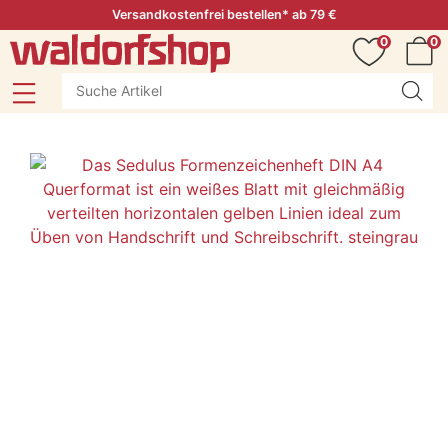
Versandkostenfrei bestellen* ab 79 €
0
0