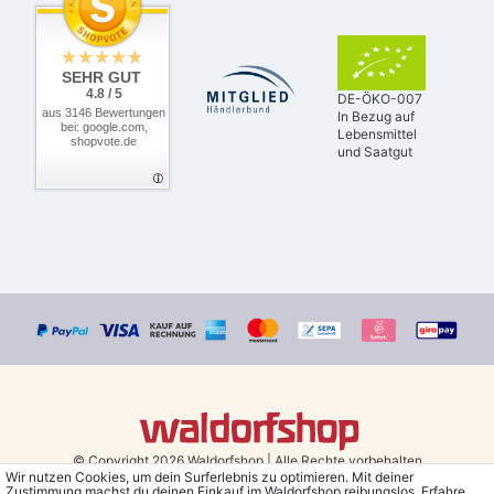
SEHR GUT
4.8 / 5
DE-ÖKO-007
aus 3146 Bewertungen
In Bezug auf
bei: google.com,
Lebensmittel
shopvote.de
und Saatgut
© Copyright 2026 Waldorfshop
|
Alle Rechte vorbehalten.
Wir nutzen Cookies, um dein Surferlebnis zu optimieren. Mit deiner
Zustimmung machst du deinen Einkauf im Waldorfshop reibungslos. Erfahre