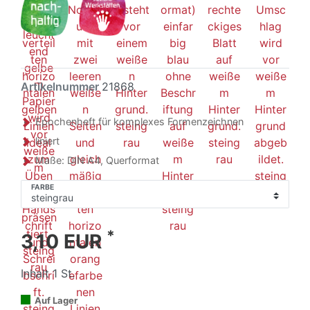
Artikelnummer
21868
Epochenheft für komplexes Formenzeichnen
liniert
Maße: DIN A4, Querformat
FARBE
*
3,10 EUR
Inhalt
1
St.
Auf Lager