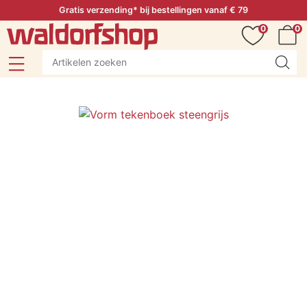
Gratis verzending* bij bestellingen vanaf € 79
0
0