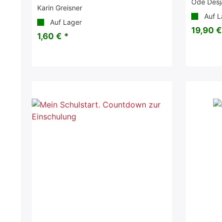
Ode Desj
Karin Greisner
Auf L
Auf Lager
19,90 €
1,60 € *