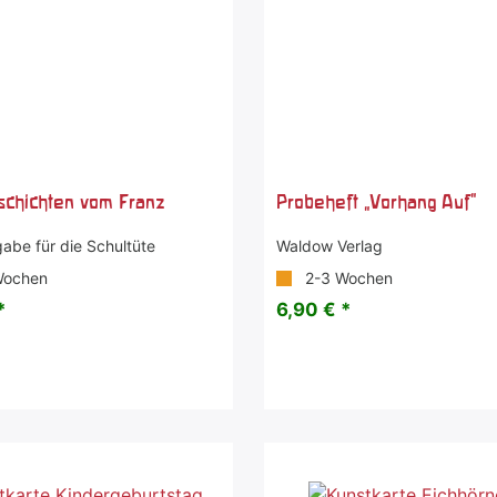
schichten vom Franz
Probeheft „Vorhang Auf"
abe für die Schultüte
Waldow Verlag
Wochen
2-3 Wochen
*
6,90 € *