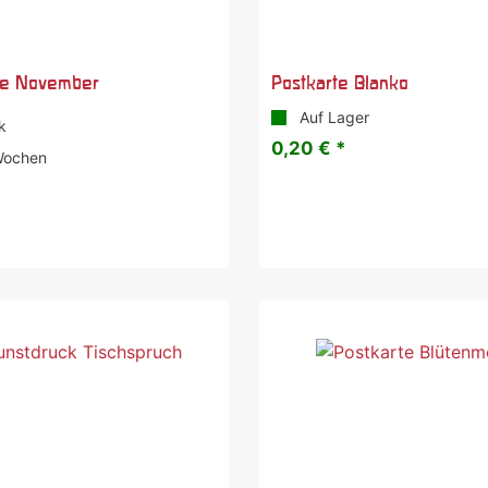
te November
Postkarte Blanko
Auf Lager
k
0,20 € *
Wochen
*