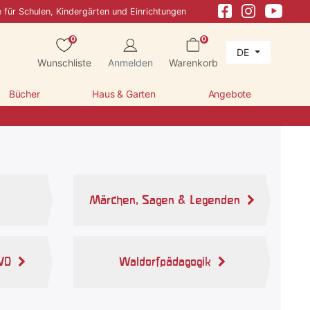
e für Schulen, Kindergärten und Einrichtungen
0
0
DE
Wunschliste
Anmelden
Warenkorb
Bücher
Haus & Garten
Angebote
Märchen, Sagen & Legenden
VD
Waldorfpädagogik