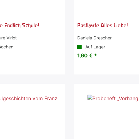
e Endlich Schule!
Postkarte Alles Liebe!
re Viriot
Daniela Drescher
Wochen
Auf Lager
*
1,60 € *