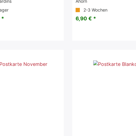
ardins
Ahorn
ager
2-3 Wochen
 *
6,90 € *