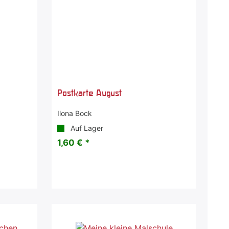
Postkarte August
Ilona Bock
Auf Lager
1,60 € *