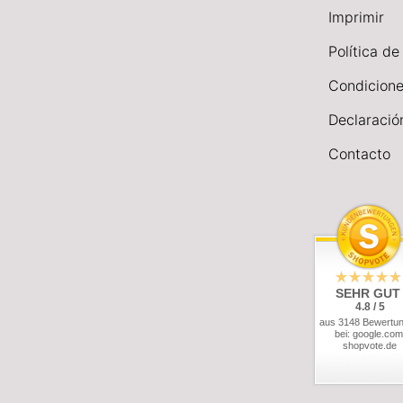
I
mprimir
Política de
Condicione
Declaració
Contacto
SEHR GUT
4.8 / 5
aus 3148 Bewertu
bei: google.com
shopvote.de