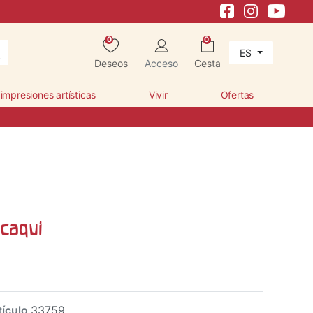
0
0
ES
Deseos
Acceso
Cesta
 impresiones artísticas
Vivir
Ofertas
 caqui
tículo
33759