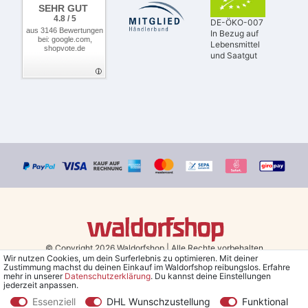
SEHR GUT
4.8 / 5
DE-ÖKO-007
aus 3146 Bewertungen
In Bezug auf
bei: google.com,
Lebensmittel
shopvote.de
und Saatgut
© Copyright 2026 Waldorfshop
|
Alle Rechte vorbehalten.
Wir nutzen Cookies, um dein Surferlebnis zu optimieren. Mit deiner
Zustimmung machst du deinen Einkauf im Waldorfshop reibungslos. Erfahre
Bestellungen mit Prio Versand bis 13 Uhr, garantierter Versand am
mehr in unserer
Daten­schutz­erklärung
. Du kannst deine Einstellungen
jederzeit anpassen.
selben Tag!
Essenziell
DHL Wunschzustellung
Funktional